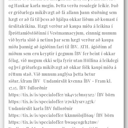
og Haukar karla megin. Þetta verða rosalegir leikir. Það
er gríðarlega mikilvægt að fá allann þann stuðning sem
hægt er að fá til þess að hjálpa okkar liðum að komast í
úrslitaleikina. Hægt verður að kaupa miða á leikina í
Íþróttamiðstöðinni í Vestmannaeyjum, einnnig munum
við byrta slóð á netinu þar sem hægt verður að kaupa
miða þannig að ágóðinn fari til ÍBV. ATH. ágóðinn af
miðum sem eru keyptir í gegnum ÍBV fer beint í okkar
félag, við megum ekki selja fyrir utan Höllina á leikdegi
og því gríðarlega mikilvægt að okkar fólk kaupi miða á
réttum stað. Við munum auglýsa þetta betur
síðar.Áfram ÍBV Undanúrslit kvenna ÍBV - Fram kl.
17.15. ÍBV fullorðnir
https://tix.is/is/specialoffer/nk4v5cbnsyxr2/ ÍBV börn
https://tix.is/is/specialoffer/z5wklyszv2g7k/
Undanúrslit karla ÍBV fullorðnir
https://tix.is/is/specialoffer/kknm6lojll6aq/ ÍBV börn
https://tix.is/is/specialoffer/bwaqcogeh2tnw/