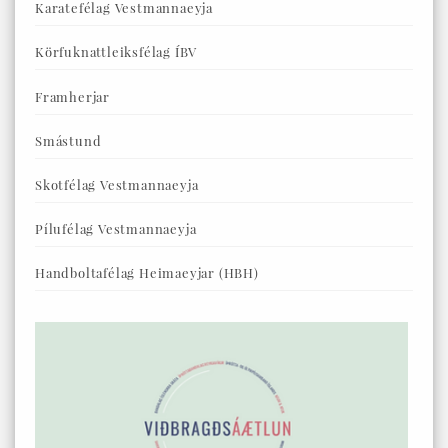
Karatefélag Vestmannaeyja
Körfuknattleiksfélag ÍBV
Framherjar
Smástund
Skotfélag Vestmannaeyja
Pílufélag Vestmannaeyja
Handboltafélag Heimaeyjar (HBH)