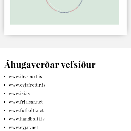
Áhugaverðar vefsíður
www.ibvsport.is
www.eyjafrettir.is
www.isi.is
www.frjalsar.net
www.fotbolti.net
www.handbolti.is
www.eyjar.net