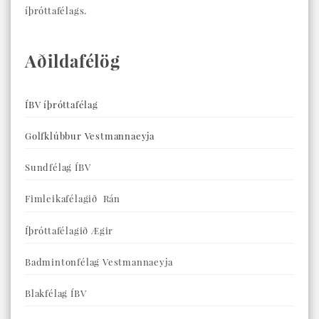
íþróttafélags.
Aðildafélög
ÍBV íþróttafélag
Golfklúbbur Vestmannaeyja
Sundfélag ÍBV
Fimleikafélagið Rán
Íþróttafélagið Ægir
Badmintonfélag Vestmannaeyja
Blakfélag ÍBV