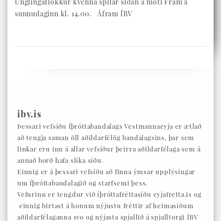
Unglingaflokkur kvenna spilar síðan á móti Fram á
sunnudaginn kl. 14.00. Áfram ÍBV
ibv.is
Þessari vefsíðu Íþróttabandalags Vestmannaeyja er ætlað
að tengja saman öll aðildarfélög bandalagsins, þar sem
linkar eru inn á allar vefsíður þeirra aðildarfélaga sem á
annað borð hafa slíka síðu.
Einnig er á þessari vefsíðu að finna ýmsar upplýsingar
um Íþróttabandalagið og starfsemi þess.
Vefurinn er tengdur við íþróttafréttasíðu eyjafretta.is og
einnig birtast á honum nýjustu fréttir af heimasíðum
aðildarfélaganna svo og nýjasta spjallið á spjalltorgi ÍBV