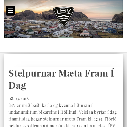
Stelpurnar Mæta Fram Í
Dag
08.03.2018
ÍBV er með bæði karla og kvenna liðin sín í
undanúrslitum bikarsins í Höllinni. Veislan byrjar í dag
fimmtudag þegar stelpurnar mæta Fram kl. 17.15. Fjörið
heldur svo áfram á á morgun kl. 17.15 en þá mætast ÍBV