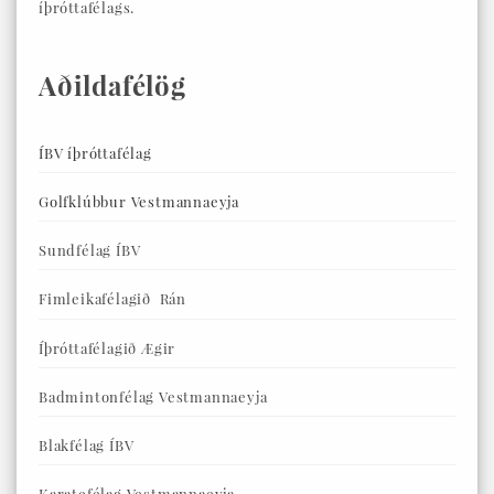
íþróttafélags.
Aðildafélög
ÍBV íþróttafélag
Golfklúbbur Vestmannaeyja
Sundfélag ÍBV
Fimleikafélagið Rán
Íþróttafélagið Ægir
Badmintonfélag Vestmannaeyja
Blakfélag ÍBV
Karatefélag Vestmannaeyja