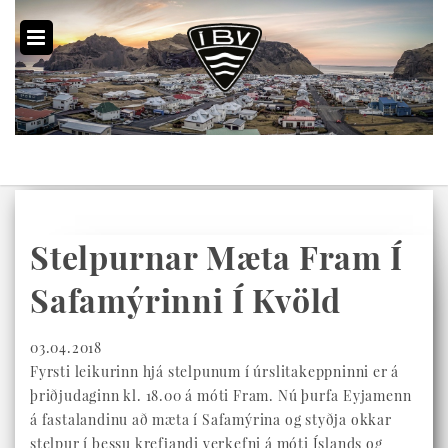
Stelpurnar Mæta Fram Í
Safamýrinni Í Kvöld
03.04.2018
Fyrsti leikurinn hjá stelpunum í úrslitakeppninni er á
þriðjudaginn kl. 18.00 á móti Fram. Nú þurfa Eyjamenn
á fastalandinu að mæta í Safamýrina og styðja okkar
stelpur í þessu krefjandi verkefni á móti Íslands og