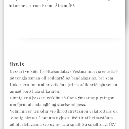
bikarmeisturum Fram. Áfram ÍBV
ibv.is
Þessari vefsíðu Íþróttabandalags Vestmannaeyja er ætlað
að tengja saman öll aðildarfélög bandalagsins, þar sem
linkar eru inn á allar vefsíður þeirra aðildarfélaga sem á
annað borð hafa slíka síðu.
Einnig er á þessari vefsíðu að finna ýmsar upplýsingar
um Íþróttabandalagið og starfsemi þess.
Vefurinn er tengdur við íþróttafréttasíðu eyjafretta.is og
einnig birtast á honum nýjustu fréttir af heimasíðum
aðildarfélaganna svo og nýjasta spjallið á spjalltorgi ÍBV