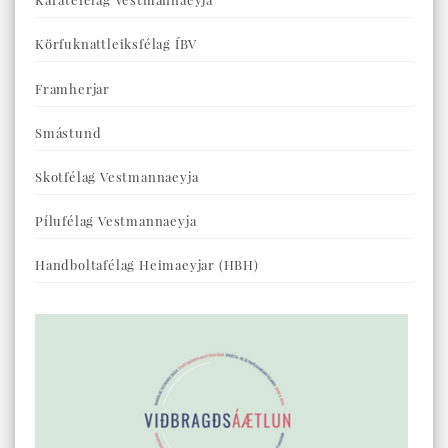
Körfuknattleiksfélag ÍBV
Framherjar
Smástund
Skotfélag Vestmannaeyja
Pílufélag Vestmannaeyja
Handboltafélag Heimaeyjar (HBH)