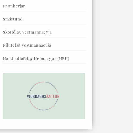
Framherjar
Smástund
Skotfélag Vestmannaeyja
Pílufélag Vestmannaeyja
Handboltafélag Heimaeyjar (HBH)