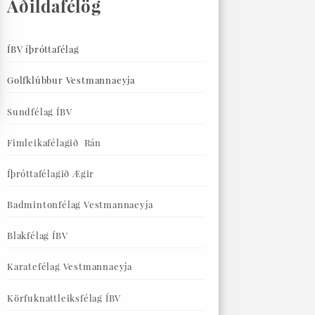
Aðildafélög
ÍBV íþróttafélag
Golfklúbbur Vestmannaeyja
Sundfélag ÍBV
Fimleikafélagið Rán
Íþróttafélagið Ægir
Badmintonfélag Vestmannaeyja
Blakfélag ÍBV
Karatefélag Vestmannaeyja
Körfuknattleiksfélag ÍBV