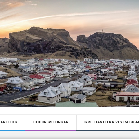
DARFÉLÖG
HEIÐURSVEITINGAR
ÍÞRÓTTASTEFNA VESTM.BÆJ