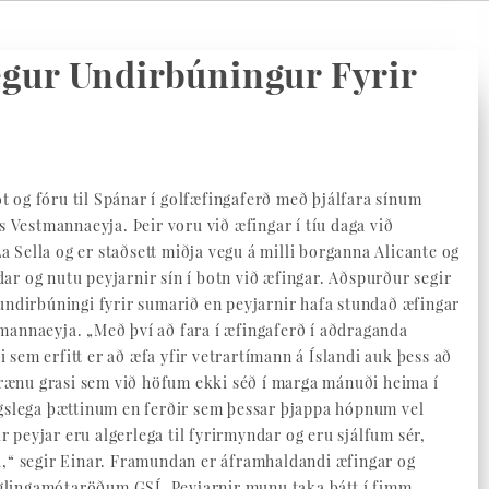
ægur Undirbúningur Fyrir
 og fóru til Spánar í golfæfingaferð með þjálfara sínum
 Vestmannaeyja. Þeir voru við æfingar í tíu daga við
a Sella og er staðsett miðja vegu á milli borganna Alicante og
dar og nutu peyjarnir sín í botn við æfingar. Aðspurður segir
í undirbúningi fyrir sumarið en peyjarnir hafa stundað æfingar
tmannaeyja. „Með því að fara í æfingaferð í aðdraganda
 sem erfitt er að æfa yfir vetrartímann á Íslandi auk þess að
á grænu grasi sem við höfum ekki séð í marga mánuði heima í
slega þættinum en ferðir sem þessar þjappa hópnum vel
 peyjar eru algerlega til fyrirmyndar og eru sjálfum sér,
“ segir Einar. Framundan er áframhaldandi æfingar og
nglingamótaröðum GSÍ. Peyjarnir munu taka þátt í fimm