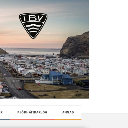
AR
ÞJÓÐHÁTIÐARLÖG
ANNAÐ