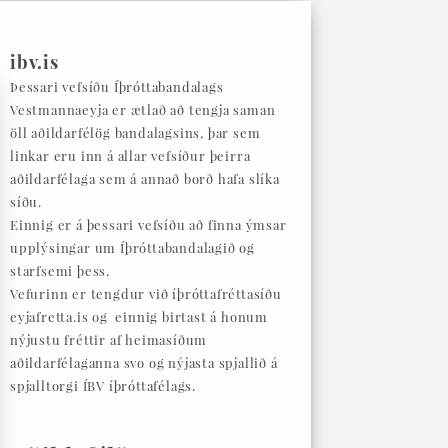
ibv.is
Þessari vefsíðu Íþróttabandalags
Vestmannaeyja er ætlað að tengja saman
öll aðildarfélög bandalagsins, þar sem
linkar eru inn á allar vefsíður þeirra
aðildarfélaga sem á annað borð hafa slíka
síðu.
Einnig er á þessari vefsíðu að finna ýmsar
upplýsingar um Íþróttabandalagið og
starfsemi þess.
Vefurinn er tengdur við íþróttafréttasíðu
eyjafretta.is og einnig birtast á honum
nýjustu fréttir af heimasíðum
aðildarfélaganna svo og nýjasta spjallið á
spjalltorgi ÍBV íþróttafélags.