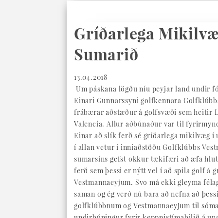
Gríðarlega Mikilv
Sumarið
13.04.2018
Um páskana lögðu níu peyjar land undir fót
Einari Gunnarssyni golfkennara Golfklúbbs
frábærar aðstæður á golfsvæði sem heitir L
Valencia. Allur aðbúnaður var til fyrirmyn
Einar að slík ferð sé gríðarlega mikilvæg 
í allan vetur í inniaðstöðu Golfklúbbs Ves
sumarsins gefst okkur tækifæri að æfa hluti
ferð sem þessi er nýtt vel í að spila golf 
Vestmannaeyjum. Svo má ekki gleyma félag
saman og ég verð nú bara að nefna að þessir
golfklúbbnum og Vestmannaeyjum til sóma,
undirbúningur fyrir keppnistímabilið á u