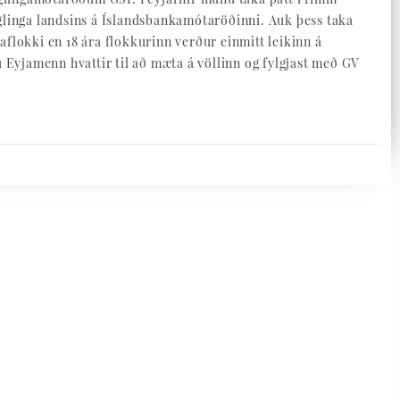
linga landsins á Íslandsbankamótaröðinni. Auk þess taka
gaflokki en 18 ára flokkurinn verður einmitt leikinn á
 Eyjamenn hvattir til að mæta á völlinn og fylgjast með GV