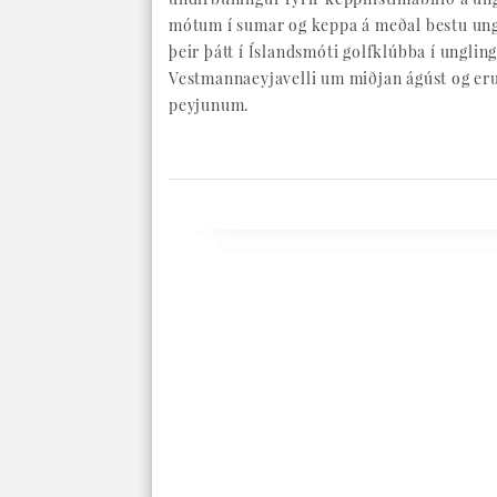
mótum í sumar og keppa á meðal bestu ung
þeir þátt í Íslandsmóti golfklúbba í unglin
Vestmannaeyjavelli um miðjan ágúst og eru
peyjunum.