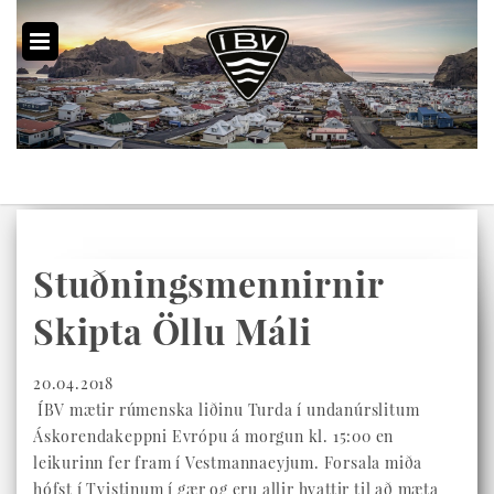
Stuðningsmennirnir
Skipta Öllu Máli
20.04.2018
ÍBV mætir rúmenska liðinu Turda í undanúrslitum
Áskorendakeppni Evrópu á morgun kl. 15:00 en
leikurinn fer fram í Vestmannaeyjum. Forsala miða
hófst í Tvistinum í gær og eru allir hvattir til að mæta