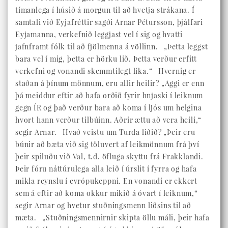
tímanlega í húsið á morgun til að hvetja strákana. Í
samtali við Eyjafréttir sagði Arnar Pétursson, þjálfari
Eyjamanna, verkefnið leggjast vel í sig og hvatti
jafnframt fólk til að fjölmenna á völlinn. „Þetta leggst
bara vel í mig, þetta er hörku lið. Þetta verður erfitt
verkefni og vonandi skemmtilegt líka.“ Hvernig er
staðan á þínum mönnum, eru allir heilir? „Aggi er enn
þá meiddur eftir að hafa orðið fyrir hnjaski í leiknum
gegn ÍR og það verður bara að koma í ljós um helgina
hvort hann verður tilbúinn. Aðrir ættu að vera heili,“
segir Arnar. Hvað veistu um Turda liðið? „Þeir eru
búnir að bæta við sig töluvert af leikmönnum frá því
þeir spiluðu við Val, t.d. öfluga skyttu frá Frakklandi.
Þeir fóru náttúrulega alla leið í úrslit í fyrra og hafa
mikla reynslu í evrópukeppni. En vonandi er ekkert
sem á eftir að koma okkur mikið á óvart í leiknum,“
segir Arnar og hvetur stuðningsmenn liðsins til að
mæta. „Stuðningsmennirnir skipta öllu máli, þeir hafa