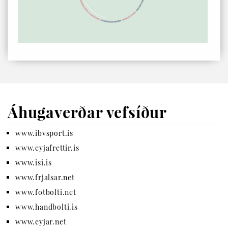
Áhugaverðar vefsíður
www.ibvsport.is
www.eyjafrettir.is
www.isi.is
www.frjalsar.net
www.fotbolti.net
www.handbolti.is
www.eyjar.net