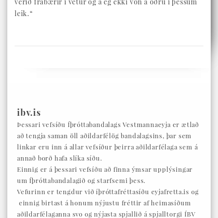
verið frábærir í vetur og á ég ekki von á öðru í þessum
leik.“
ibv.is
Þessari vefsíðu Íþróttabandalags Vestmannaeyja er ætlað
að tengja saman öll aðildarfélög bandalagsins, þar sem
linkar eru inn á allar vefsíður þeirra aðildarfélaga sem á
annað borð hafa slíka síðu.
Einnig er á þessari vefsíðu að finna ýmsar upplýsingar
um Íþróttabandalagið og starfsemi þess.
Vefurinn er tengdur við íþróttafréttasíðu eyjafretta.is og
einnig birtast á honum nýjustu fréttir af heimasíðum
aðildarfélaganna svo og nýjasta spjallið á spjalltorgi ÍBV