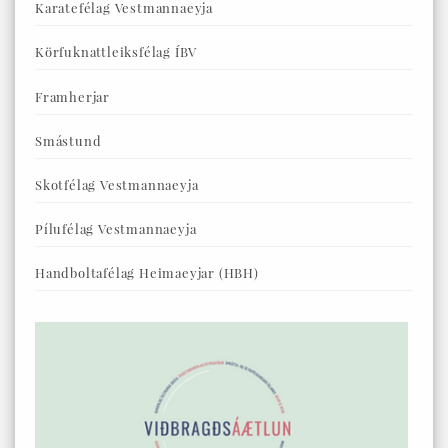
Karatefélag Vestmannaeyja
Körfuknattleiksfélag ÍBV
Framherjar
Smástund
Skotfélag Vestmannaeyja
Pílufélag Vestmannaeyja
Handboltafélag Heimaeyjar (HBH)