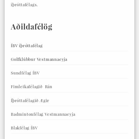
íþróttafélags.
Aðildafélög
ÍBV íþróttafélag
Golfklúbbur Vestmannaeyja
Sundfélag ÍBV
Fimleikafélagið Rán
Íþróttafélagið Ægir
Badmintonfélag Vestmannaeyja
Blakfélag ÍBV