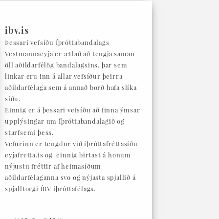
ibv.is
Þessari vefsíðu Íþróttabandalags
Vestmannaeyja er ætlað að tengja saman
öll aðildarfélög bandalagsins, þar sem
linkar eru inn á allar vefsíður þeirra
aðildarfélaga sem á annað borð hafa slíka
síðu.
Einnig er á þessari vefsíðu að finna ýmsar
upplýsingar um Íþróttabandalagið og
starfsemi þess.
Vefurinn er tengdur við íþróttafréttasíðu
eyjafretta.is og einnig birtast á honum
nýjustu fréttir af heimasíðum
aðildarfélaganna svo og nýjasta spjallið á
spjalltorgi ÍBV íþróttafélags.