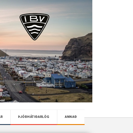
AR
ÞJÓÐHÁTIÐARLÖG
ANNAÐ