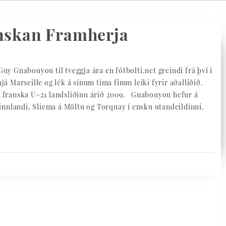
nskan Framherja
y Gnabouyou til tveggja ára en fótbolti.net greindi frá því í
 Marseille og lék á sínum tíma fimm leiki fyrir aðalliðið.
ð franska U-21 landsliðinu árið 2009. Gnabouyou hefur á
 Finnlandi, Sliema á Möltu og Torquay í ensku utandeildinni.