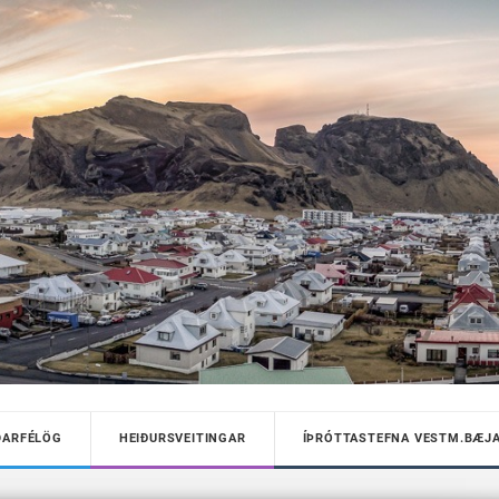
DARFÉLÖG
HEIÐURSVEITINGAR
ÍÞRÓTTASTEFNA VESTM.BÆJ