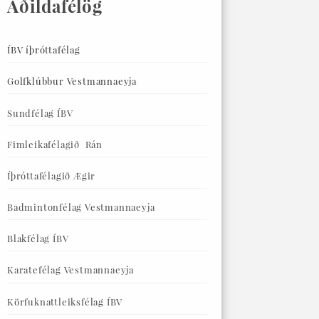
Aðildafélög
ÍBV íþróttafélag
Golfklúbbur Vestmannaeyja
Sundfélag ÍBV
Fimleikafélagið Rán
Íþróttafélagið Ægir
Badmintonfélag Vestmannaeyja
Blakfélag ÍBV
Karatefélag Vestmannaeyja
Körfuknattleiksfélag ÍBV