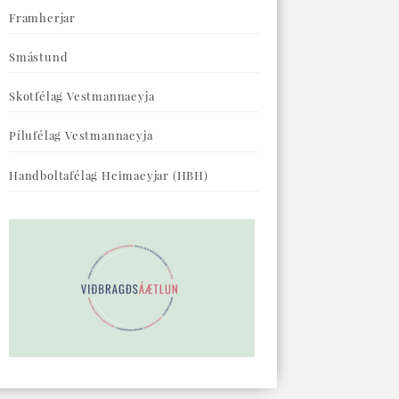
Framherjar
Smástund
Skotfélag Vestmannaeyja
Pílufélag Vestmannaeyja
Handboltafélag Heimaeyjar (HBH)