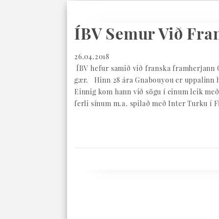
ÍBV Semur Við Fra
26.04.2018
ÍBV hefur samið við franska framherjann Gu
gær. Hinn 28 ára Gnabouyou er uppalinn hjá
Einnig kom hann við sögu í einum leik me
ferli sínum m.a. spilað með Inter Turku í