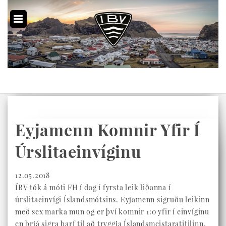
Eyjamenn Komnir Yfir Í
Úrslitaeinvíginu
12.05.2018
ÍBV tók á móti FH í dag í fyrsta leik liðanna í
úrslitaeinvígi Íslandsmótsins. Eyjamenn sigruðu leikinn
með sex marka mun og er því komnir 1:0 yfir í einvíginu
en þrjá sigra þarf til að tryggja Íslandsmeistaratitilinn.