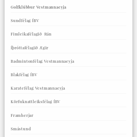
Golfklúbbur Vestmannaeyja
Sundfélag ÍBV
Fimleikafélagið Rán
Íþróttafélagið Ægir
Badmintonfélag Vestmannaeyja
Blakfélag ÍBV
Karatefélag Vestmannaeyja
Körfuknattleiksfélag ÍBV
Framherjar
Smástund