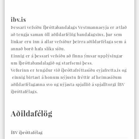
ibv.is
Þessari vefsíðu Íþróttabandalags Vestmannaeyja er ætlað
að tengja saman öll aðildarfélög bandalagsins, þar sem
linkar eru inn á allar vefsíður þeirra aðildarfélaga sem á
annað borð hafa slíka síðu.
Einnig er á þessari vefsíðu að finna ýmsar upplýsingar
um Íþróttabandalagið og starfsemi þess.
Vefurinn er tengdur við íþróttafréttasíðu eyjafretta.is og
einnig birtast á honum nýjustu fréttir af heimasíðum
aðildarfélaganna svo og nýjasta spjallið á spjalltorgi ÍBV
íþróttafélags.
Aðildafélög
ÍBV íþróttafélag