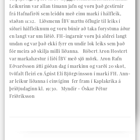
Leikurinn var allan tímann jafn og voru það gestirnir
frá Hafnafirði sem leiddu með einu marki í hálfleik,
staðan 11:12. Liðsmenn ÍBV mættu öflugir til leiks í
síðari hálfleiknum og voru búnir að taka forystuna áður
en langt var um liðið. FH-ingarnir voru þá aldrei langt
undan og var það ekki fyrr en undir lok leiks sem það
fór meira að skilja milli liðanna. Róbert Aron Hostert
var markahæstur í liði ÍBV með sjö mörk. Aron Rafn
Eðvarðsson átti góðan dag í markinu og varði 20 skot,
tvöfalt fleiri en Ágúst Elí Björgvinsson í marki FH. Ann­
ar leik­ur liðanna í einvíginu fer fram í Kaplakrika á
þriðju­dag­inn kl. 19:30. Myndir - Óskar Pétur
Friðriksson