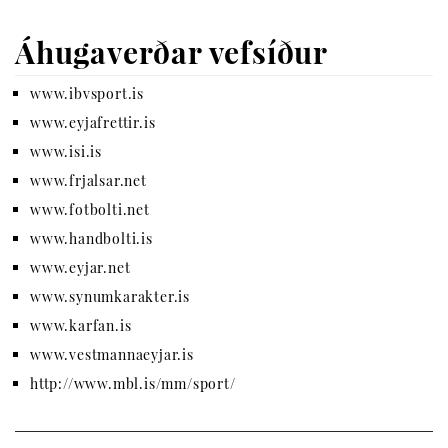
Áhugaverðar vefsíður
www.ibvsport.is
www.eyjafrettir.is
www.isi.is
www.frjalsar.net
www.fotbolti.net
www.handbolti.is
www.eyjar.net
www.synumkarakter.is
www.karfan.is
www.vestmannaeyjar.is
http://www.mbl.is/mm/sport/