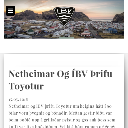
Netheimar Og ÍBV Þrifu
Toyotur
15.05.2018
Netheimar og ÍBV þrifu Toyotur um helgina hátt í 90
bílar voru þvegnir og bónaðir. Meðan gestir biðu var
þeim boðið upp á grillaðar pylsur og gos auk þess sem
kaffi var líka boðslóðum. Vel lá á bónurunum og gengu