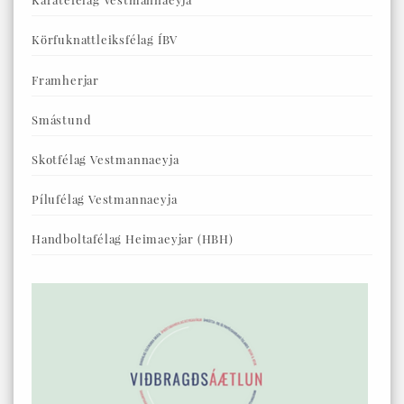
Körfuknattleiksfélag ÍBV
Framherjar
Smástund
Skotfélag Vestmannaeyja
Pílufélag Vestmannaeyja
Handboltafélag Heimaeyjar (HBH)