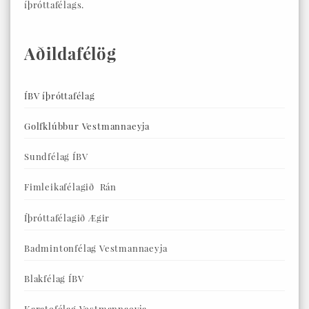
íþróttafélags.
Aðildafélög
ÍBV íþróttafélag
Golfklúbbur Vestmannaeyja
Sundfélag ÍBV
Fimleikafélagið Rán
Íþróttafélagið Ægir
Badmintonfélag Vestmannaeyja
Blakfélag ÍBV
Karatefélag Vestmannaeyja