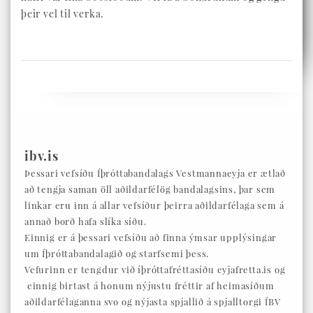
þeir vel til verka.
ibv.is
Þessari vefsíðu Íþróttabandalags Vestmannaeyja er ætlað
að tengja saman öll aðildarfélög bandalagsins, þar sem
linkar eru inn á allar vefsíður þeirra aðildarfélaga sem á
annað borð hafa slíka síðu.
Einnig er á þessari vefsíðu að finna ýmsar upplýsingar
um Íþróttabandalagið og starfsemi þess.
Vefurinn er tengdur við íþróttafréttasíðu eyjafretta.is og
einnig birtast á honum nýjustu fréttir af heimasíðum
aðildarfélaganna svo og nýjasta spjallið á spjalltorgi ÍBV