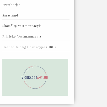
Framherjar
Smástund
Skotfélag Vestmannaeyja
Pílufélag Vestmannaeyja
Handboltafélag Heimaeyjar (HBH)