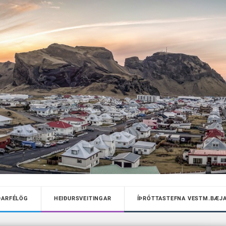
DARFÉLÖG
HEIÐURSVEITINGAR
ÍÞRÓTTASTEFNA VESTM.BÆJ