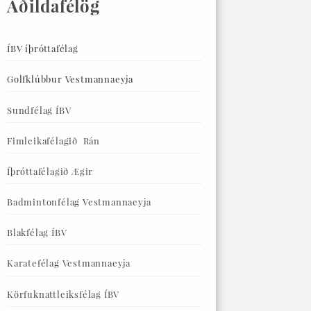
Aðildafélög
ÍBV íþróttafélag
Golfklúbbur Vestmannaeyja
Sundfélag ÍBV
Fimleikafélagið Rán
Íþróttafélagið Ægir
Badmintonfélag Vestmannaeyja
Blakfélag ÍBV
Karatefélag Vestmannaeyja
Körfuknattleiksfélag ÍBV