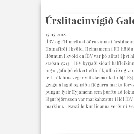
Úrslitaeinvígið Ga
15.05.2018
ÍBV og FH mættust öðru sinnis í úrslitaeinv
Hafnafirði í kvöld. Heimamenn í FH höfðu b
liðunum í kvöld en ÍBV var þó alltaf í því 
staðan 15:13. ÍBV byrjaði síðari hálfleikin
ingar gáfu þó ekkert eftir í kjölfarið og v
leik tók hins vegar við slæmur kafli hjá E
gengu á lagið og náðu fjögurra marka forys
þungur fyrir Eyjamenn sem þurftu að loku
Sigurbjörnsson var markahæstur í liði ÍBV
markinu. Næsti leikur liðanna verður í 