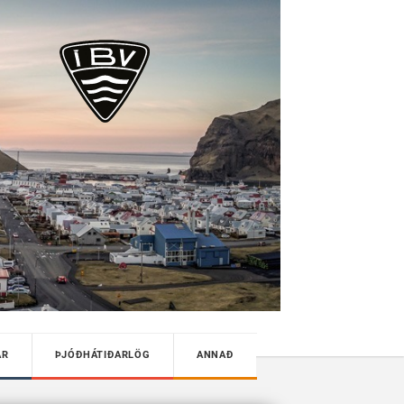
AR
ÞJÓÐHÁTIÐARLÖG
ANNAÐ