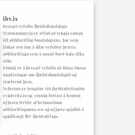
ibv.is
Þessari vefsíðu Íþróttabandalags
Vestmannaeyja er ætlað að tengja saman
öll aðildarfélög bandalagsins, þar sem
linkar eru inn á allar vefsíður þeirra
aðildarfélaga sem á annað borð hafa slíka
síðu.
Einnig er á þessari vefsíðu að finna ýmsar
upplýsingar um Íþróttabandalagið og
starfsemi þess.
Vefurinn er tengdur við íþróttafréttasíðu
eyjafretta.is og einnig birtast á honum
nýjustu fréttir af heimasíðum
aðildarfélaganna svo og nýjasta spjallið á
spjalltorgi ÍBV íþróttafélags.