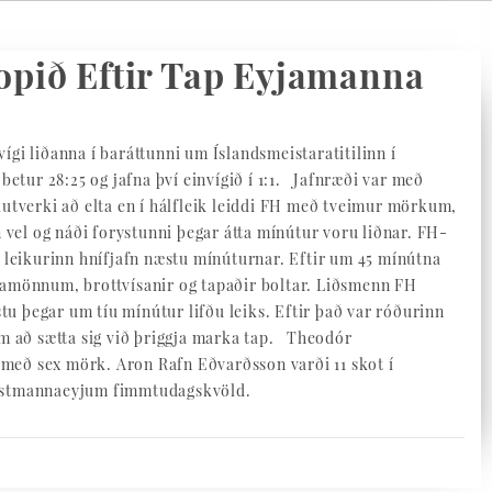
lopið Eftir Tap Eyjamanna
ígi liðanna í baráttunni um Íslandsmeistaratitilinn í
etur 28:25 og jafna því einvígið í 1:1. Jafnræði var með
hlutverki að elta en í hálfleik leiddi FH með tveimur mörkum,
n vel og náði forystunni þegar átta mínútur voru liðnar. FH-
ar leikurinn hnífjafn næstu mínúturnar. Eftir um 45 mínútna
yjamönnum, brottvísanir og tapaðir boltar. Liðsmenn FH
tu þegar um tíu mínútur lifðu leiks. Eftir það var róðurinn
m að sætta sig við þriggja marka tap. Theodór
 með sex mörk. Aron Rafn Eðvarðsson varði 11 skot í
Vestmannaeyjum fimmtudagskvöld.