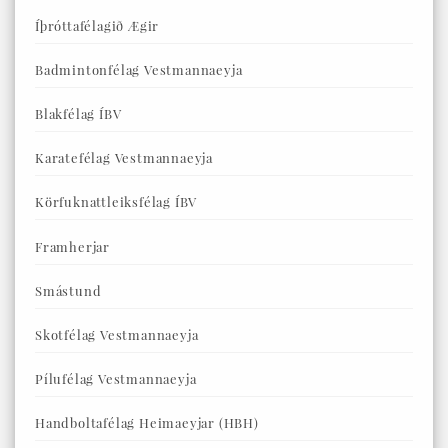
Íþróttafélagið Ægir
Badmintonfélag Vestmannaeyja
Blakfélag ÍBV
Karatefélag Vestmannaeyja
Körfuknattleiksfélag ÍBV
Framherjar
Smástund
Skotfélag Vestmannaeyja
Pílufélag Vestmannaeyja
Handboltafélag Heimaeyjar (HBH)