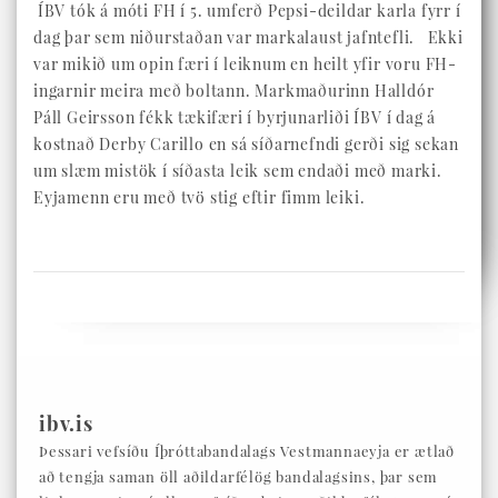
ÍBV tók á móti FH í 5. umferð Pepsi-deildar karla fyrr í
dag þar sem niðurstaðan var markalaust jafntefli. Ekki
var mikið um opin færi í leiknum en heilt yfir voru FH-
ingarnir meira með boltann. Markmaðurinn Halldór
Páll Geirsson fékk tækifæri í byrjunarliði ÍBV í dag á
kostnað Derby Carillo en sá síðarnefndi gerði sig sekan
um slæm mistök í síðasta leik sem endaði með marki.
Eyjamenn eru með tvö stig eftir fimm leiki.
ibv.is
Þessari vefsíðu Íþróttabandalags Vestmannaeyja er ætlað
að tengja saman öll aðildarfélög bandalagsins, þar sem