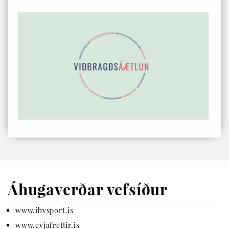
Áhugaverðar vefsíður
www.ibvsport.is
www.eyjafrettir.is