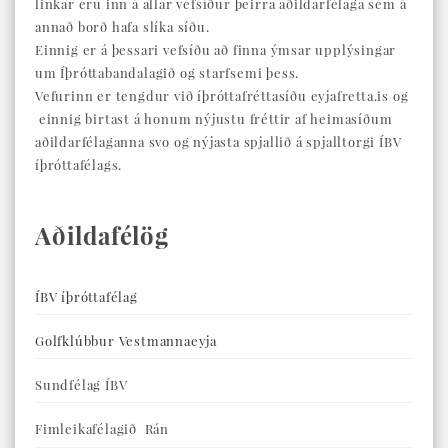
linkar eru inn á allar vefsíður þeirra aðildarfélaga sem á
annað borð hafa slíka síðu.
Einnig er á þessari vefsíðu að finna ýmsar upplýsingar
um Íþróttabandalagið og starfsemi þess.
Vefurinn er tengdur við íþróttafréttasíðu eyjafretta.is og
einnig birtast á honum nýjustu fréttir af heimasíðum
aðildarfélaganna svo og nýjasta spjallið á spjalltorgi ÍBV
íþróttafélags.
Aðildafélög
ÍBV íþróttafélag
Golfklúbbur Vestmannaeyja
Sundfélag ÍBV
Fimleikafélagið Rán