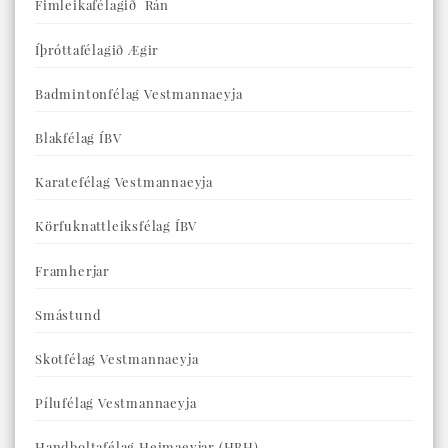
Fimleikafélagið Rán
Íþróttafélagið Ægir
Badmintonfélag Vestmannaeyja
Blakfélag ÍBV
Karatefélag Vestmannaeyja
Körfuknattleiksfélag ÍBV
Framherjar
Smástund
Skotfélag Vestmannaeyja
Pílufélag Vestmannaeyja
Handboltafélag Heimaeyjar (HBH)