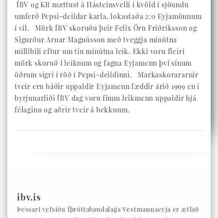
ÍBV og KR mættust á Hásteinsvelli í kvöld í sjöundu
umferð Pepsi-deildar karla, lokastaða 2:0 Eyjamönnum
í vil. Mörk ÍBV skoruðu þeir Felix Örn Friðriksson og
Sigurður Arnar Magnússon með tveggja mínútna
millibili eftur um tíu mínútna leik. Ekki voru fleiri
mörk skoruð í leiknum og fagna Eyjamenn því sínum
öðrum sigri í röð í Pepsi-deildinni. Markaskorararnir
tveir eru báðir uppaldir Eyjamenn fæddir árið 1999 en í
byrjunarliði ÍBV dag voru fimm leikmenn uppaldir hjá
félaginu og aðrir tveir á bekknum.
ibv.is
Þessari vefsíðu Íþróttabandalags Vestmannaeyja er ætlað