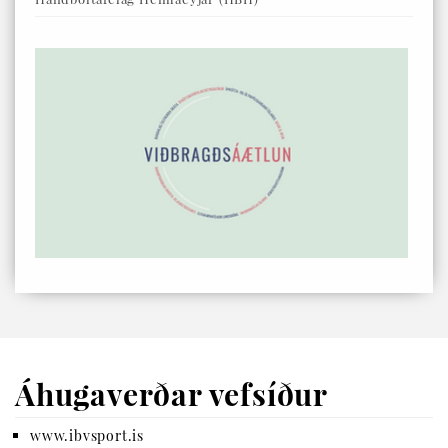
Áhugaverðar vefsíður
www.ibvsport.is