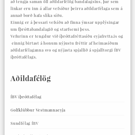
að tengja saman öll aðildarfélög bandalagsins, þar sem
linkar eru inn á allar vefsíður þeirra aðildarfélaga sem á
annað borð hafa slíka síðu.
Einnig er á þessari vefsíðu að finna ýmsar upplýsingar
um Íþróttabandalagið og starfsemi þess.
Vefurinn er tengdur við íþróttafréttasíðu eyjafretta.is og
einnig birtast á honum nýjustu fréttir af heimasíðum
aðildarfélaganna svo og nýjasta spjallið á spjalltorgi ÍBV
íþróttafélags.
Aðildafélög
ÍBV íþróttafélag
Golfklúbbur Vestmannaeyja
Sundfélag ÍBV