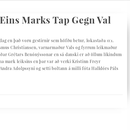
 Eins Marks Tap Gegn Val
 dag en það voru gestirnir sem höfðu betur, lokastaða 0:1.
 Rasmus Christiansen, varnarmaður Vals og fyrrum leikmaður
gurðar Grétars Benónýssonar en sá danski er að öllum líkindum
a mark leiksins en þar var að verki Kristinn Freyr
Andra Adolpssyni og setti boltann á milli fóta Halldórs Páls