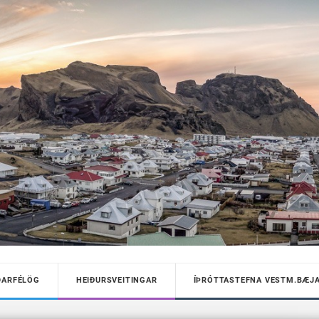
DARFÉLÖG
HEIÐURSVEITINGAR
ÍÞRÓTTASTEFNA VESTM.BÆJ