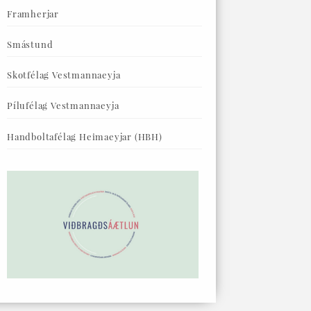
Framherjar
Smástund
Skotfélag Vestmannaeyja
Pílufélag Vestmannaeyja
Handboltafélag Heimaeyjar (HBH)