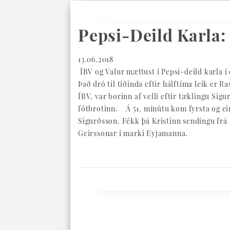
Pepsi-Deild Karla:
13.06.2018
ÍBV og Valur mættust í Pepsi-deild karla í
Það dró til tíðinda eftir hálftíma leik er
ÍBV, var borinn af velli eftir tæklingu Si
fótbrotinn. Á 51. mínútu kom fyrsta og ein
Sigurðsson. Fékk þá Kristinn sendingu frá 
Geirssonar í marki Eyjamanna.