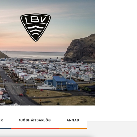
AR
ÞJÓÐHÁTIÐARLÖG
ANNAÐ