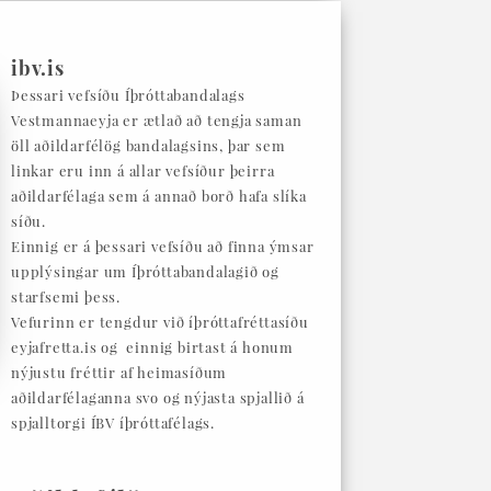
ibv.is
Þessari vefsíðu Íþróttabandalags
Vestmannaeyja er ætlað að tengja saman
öll aðildarfélög bandalagsins, þar sem
linkar eru inn á allar vefsíður þeirra
aðildarfélaga sem á annað borð hafa slíka
síðu.
Einnig er á þessari vefsíðu að finna ýmsar
upplýsingar um Íþróttabandalagið og
starfsemi þess.
Vefurinn er tengdur við íþróttafréttasíðu
eyjafretta.is og einnig birtast á honum
nýjustu fréttir af heimasíðum
aðildarfélaganna svo og nýjasta spjallið á
spjalltorgi ÍBV íþróttafélags.