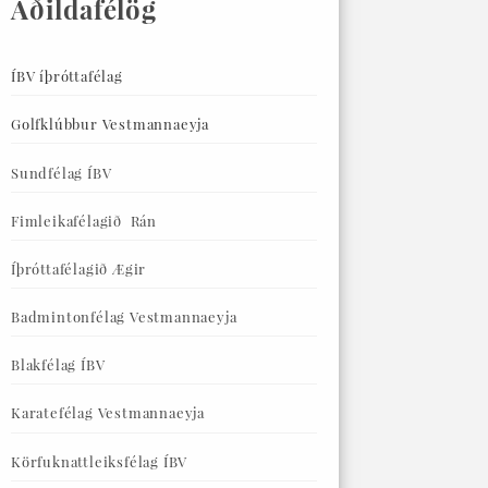
Aðildafélög
ÍBV íþróttafélag
Golfklúbbur Vestmannaeyja
Sundfélag ÍBV
Fimleikafélagið Rán
Íþróttafélagið Ægir
Badmintonfélag Vestmannaeyja
Blakfélag ÍBV
Karatefélag Vestmannaeyja
Körfuknattleiksfélag ÍBV