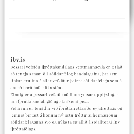
ibv.is
Þessari vefsíðu Íþróttabandalags Vestmannaeyja er ætlað
að tengja saman öll aðildarfélög bandalagsins, þar sem
linkar eru inn á allar vefsíður þeirra aðildarfélaga sem á
annað borð hafa slíka síðu.
Einnig er á þessari vefsíðu að finna ýmsar upplýsingar
um Íþróttabandalagið og starfsemi þess.
Vefurinn er tengdur við íþróttafréttasíðu eyjafretta.is og
einnig birtast á honum nýjustu fréttir af heimasíðum
aðildarfélaganna svo og nýjasta spjallið á spjalltorgi ÍBV
íþróttafélags.