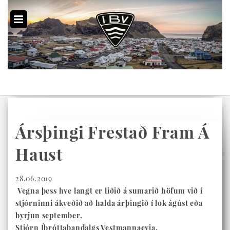
Ársþingi Frestað Fram Á
Haust
28.06.2019
Vegna þess hve langt er liðið á sumarið höfum við í
stjórninni ákveðið að halda árþingið í lok ágúst eða
byrjun september.
Stjórn Íþróttabandalgs Vestmannaeyja.