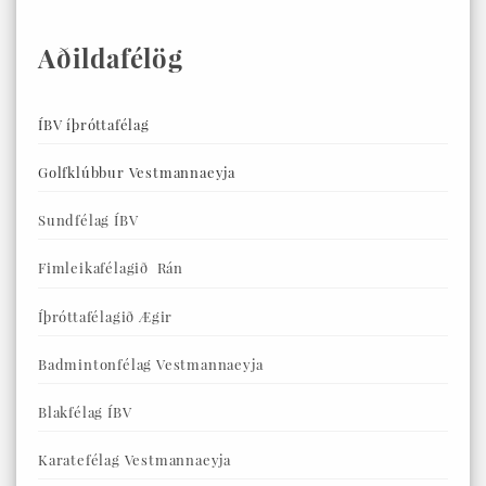
Aðildafélög
ÍBV íþróttafélag
Golfklúbbur Vestmannaeyja
Sundfélag ÍBV
Fimleikafélagið Rán
Íþróttafélagið Ægir
Badmintonfélag Vestmannaeyja
Blakfélag ÍBV
Karatefélag Vestmannaeyja