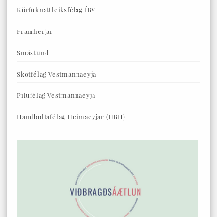
Körfuknattleiksfélag ÍBV
Framherjar
Smástund
Skotfélag Vestmannaeyja
Pílufélag Vestmannaeyja
Handboltafélag Heimaeyjar (HBH)