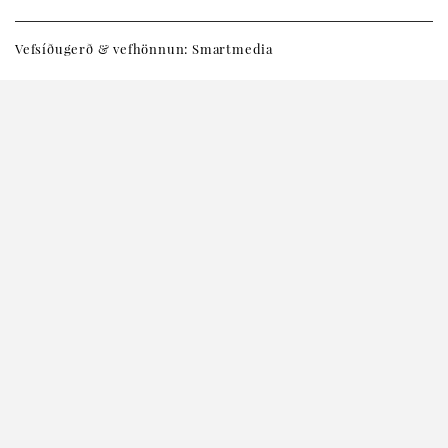
Vefsíðugerð & vefhönnun: Smartmedia