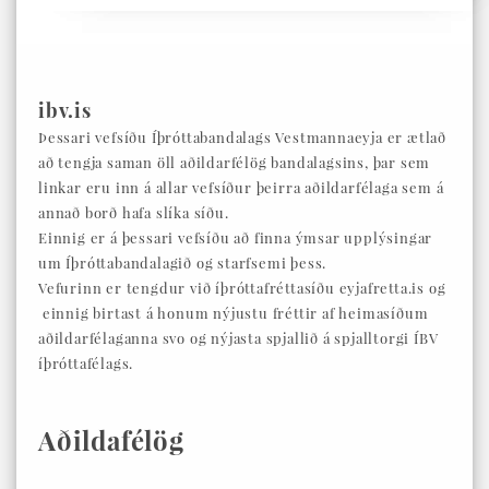
ibv.is
Þessari vefsíðu Íþróttabandalags Vestmannaeyja er ætlað
að tengja saman öll aðildarfélög bandalagsins, þar sem
linkar eru inn á allar vefsíður þeirra aðildarfélaga sem á
annað borð hafa slíka síðu.
Einnig er á þessari vefsíðu að finna ýmsar upplýsingar
um Íþróttabandalagið og starfsemi þess.
Vefurinn er tengdur við íþróttafréttasíðu eyjafretta.is og
einnig birtast á honum nýjustu fréttir af heimasíðum
aðildarfélaganna svo og nýjasta spjallið á spjalltorgi ÍBV
íþróttafélags.
Aðildafélög