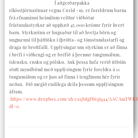
Í aðgerðarpakka
ríkisstjórnarinnar vegna Covid -19, er foreldrum barna
frá efnaminni heimilum veittur viðbótar
frístundastyrkur að upphæð 45.000 krónur fyrir hvert
barn. Styrkurinn er hugsaður til að hvetja börn og
ungmenni til þátttöku í íþrótta- og tómstundastarfi og
draga úr brottfalli. Upplýsingar um styrkinn er að finna
í bréfi í viðhengi og er bréfið á þremur tungumálum,
íslensku, ensku og pólsku. Auk þessa hafa verið útbúin
stutt myndbönd með upplýsingum fyrir foreldra á 11
tungumálum og er þau að finna í tenglinum hér fyrir
neðan. Þið megið endilega deila þessum upplýsingum
áfram.
https://www.dropbox.com/sh/ca1jtdgf863jq44/AACAmTWK8
dl=0