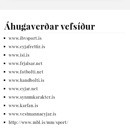
Áhugaverðar vefsíður
www.ibvsport.is
www.eyjafrettir.is
www.isi.is
www.frjalsar.net
www.fotbolti.net
www.handbolti.is
www.eyjar.net
www.synumkarakter.is
www.karfan.is
www.vestmannaeyjar.is
http://www.mbl.is/mm/sport/