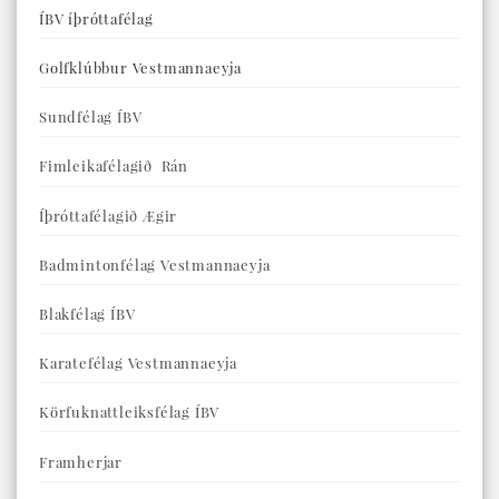
ÍBV íþróttafélag
Golfklúbbur Vestmannaeyja
Sundfélag ÍBV
Fimleikafélagið Rán
Íþróttafélagið Ægir
Badmintonfélag Vestmannaeyja
Blakfélag ÍBV
Karatefélag Vestmannaeyja
Körfuknattleiksfélag ÍBV
Framherjar