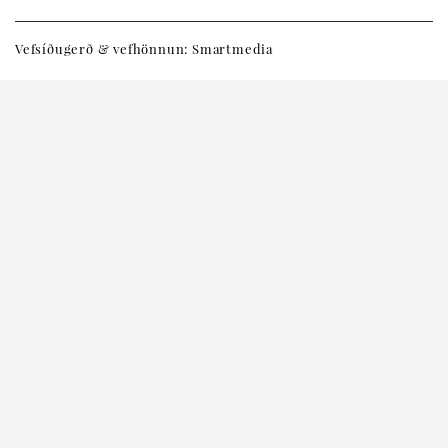
Vefsíðugerð & vefhönnun: Smartmedia