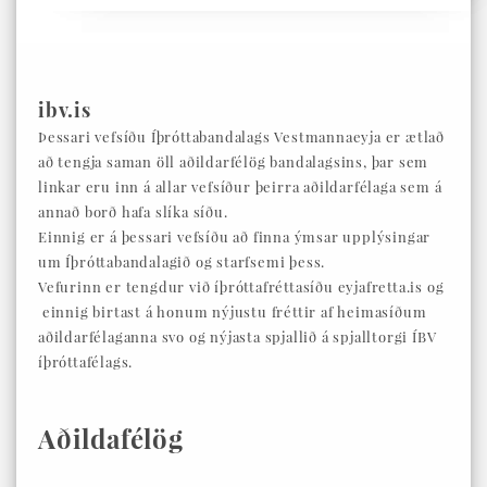
ibv.is
Þessari vefsíðu Íþróttabandalags Vestmannaeyja er ætlað
að tengja saman öll aðildarfélög bandalagsins, þar sem
linkar eru inn á allar vefsíður þeirra aðildarfélaga sem á
annað borð hafa slíka síðu.
Einnig er á þessari vefsíðu að finna ýmsar upplýsingar
um Íþróttabandalagið og starfsemi þess.
Vefurinn er tengdur við íþróttafréttasíðu eyjafretta.is og
einnig birtast á honum nýjustu fréttir af heimasíðum
aðildarfélaganna svo og nýjasta spjallið á spjalltorgi ÍBV
íþróttafélags.
Aðildafélög