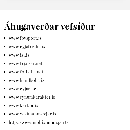
Áhugaverðar vefsíður
www.ibvsport.is
www.eyjafrettir.is
www.isi.is
www.frjalsar.net
www.fotbolti.net
www.handbolti.is
www.eyjar.net
www.synumkarakter.is
www.karfan.is
www.vestmannaeyjar.is
http://www.mbl.is/mm/sport/