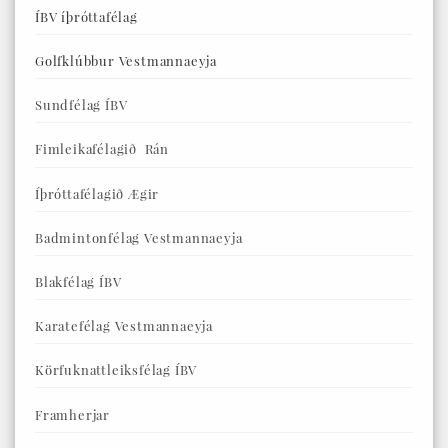
ÍBV íþróttafélag
Golfklúbbur Vestmannaeyja
Sundfélag ÍBV
Fimleikafélagið Rán
Íþróttafélagið Ægir
Badmintonfélag Vestmannaeyja
Blakfélag ÍBV
Karatefélag Vestmannaeyja
Körfuknattleiksfélag ÍBV
Framherjar