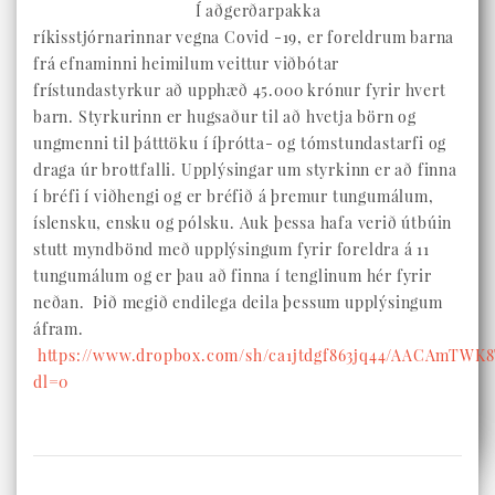
Í aðgerðarpakka
ríkisstjórnarinnar vegna Covid -19, er foreldrum barna
frá efnaminni heimilum veittur viðbótar
frístundastyrkur að upphæð 45.000 krónur fyrir hvert
barn. Styrkurinn er hugsaður til að hvetja börn og
ungmenni til þátttöku í íþrótta- og tómstundastarfi og
draga úr brottfalli. Upplýsingar um styrkinn er að finna
í bréfi í viðhengi og er bréfið á þremur tungumálum,
íslensku, ensku og pólsku. Auk þessa hafa verið útbúin
stutt myndbönd með upplýsingum fyrir foreldra á 11
tungumálum og er þau að finna í tenglinum hér fyrir
neðan. Þið megið endilega deila þessum upplýsingum
áfram.
https://www.dropbox.com/sh/ca1jtdgf863jq44/AACAmTWK8
dl=0