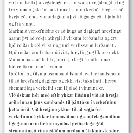
virkum hætti þá vegalengd er samsvarar vegalengd til og
frá vinnu og skráir þá kílómetra inn í kerfið. Hægt er að
byrja eða enda vinnudaginn á því að ganga eða hjóla til
og frá vinnu.
Markmið verkefnisins er að huga að daglegri hreyfingu
ásamt því að vekja athygli á virkum ferðamáta og eru
hjólreiðar bæði virkur og umhverfisvænn ferðamáti.
Hjólreiðar eru frábær útivist, hreyfing og líkamsrækt.
Munum bara að halda góðri fjarlægð á milli annarra
hjólreiðarmanna/-kvenna
Íþrótta- og Ólympíusamband Ísland hvetur landsmenn
til að hreyfa sig daglega og ekki síst taka þátt í þessu
skemmtilega verkefni sem Hjólað í vinnuna er.
Við óskum hér með eftir ykkar liðsinni við að hvetja
aðila innan þíns sambands til þátttöku í verkefninu
þetta árið. Við hvetjum ykkur til að segja frá
verkefninu á ykkar heimasíðum og samfélagsmiðlum.
Í gegnum árin hefur myndast gríðarlega góð
stemmning á vinnustöðum meðan á átakinu stendur.