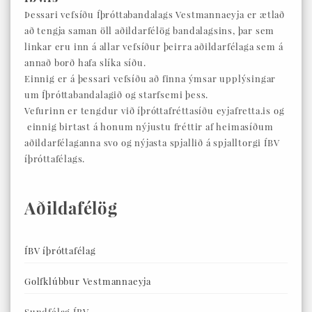
Þessari vefsíðu Íþróttabandalags Vestmannaeyja er ætlað
að tengja saman öll aðildarfélög bandalagsins, þar sem
linkar eru inn á allar vefsíður þeirra aðildarfélaga sem á
annað borð hafa slíka síðu.
Einnig er á þessari vefsíðu að finna ýmsar upplýsingar
um Íþróttabandalagið og starfsemi þess.
Vefurinn er tengdur við íþróttafréttasíðu eyjafretta.is og
einnig birtast á honum nýjustu fréttir af heimasíðum
aðildarfélaganna svo og nýjasta spjallið á spjalltorgi ÍBV
íþróttafélags.
Aðildafélög
ÍBV íþróttafélag
Golfklúbbur Vestmannaeyja
Sundfélag ÍBV