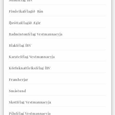
Fimleikafélagið Rán
Íþróttafélagið Ægir
Badmintonfélag Vestmannaeyja
Blakfélag ÍBV
Karatefélag Vestmannaeyja
Körfuknattleiksfélag ÍBV
Framherjar
Smástund
Skotfélag Vestmannaeyja
Pílufélag Vestmannaeyja