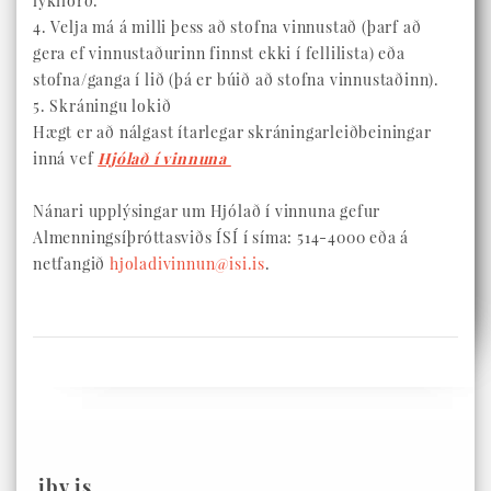
lykilorð.
4. Velja má á milli þess að stofna vinnustað (þarf að
gera ef vinnustaðurinn finnst ekki í fellilista) eða
stofna/ganga í lið (þá er búið að stofna vinnustaðinn).
5. Skráningu lokið
Hægt er að nálgast ítarlegar skráningarleiðbeiningar
inná vef
Hjólað í vinnuna
Nánari upplýsingar um Hjólað í vinnuna gefur
Almenningsíþróttasviðs ÍSÍ í síma: 514-4000 eða á
netfangið
hjoladivinnun@isi.is
.
ibv.is