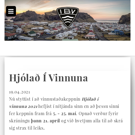
Hjólað Í Vinnuna
19.04.2021
Nú styttist í að vinnustaðakeppnin
Hjólað í
vinnuna
2021
hefjist í nítjánda sinn en að þessu sinni
fer keppnin fram frá
5. - 25. maí
. Opnað verður fyrir
skráningu
þann 21. apríl
og við hvetjum alla til að skrá
sig strax til leiks
.