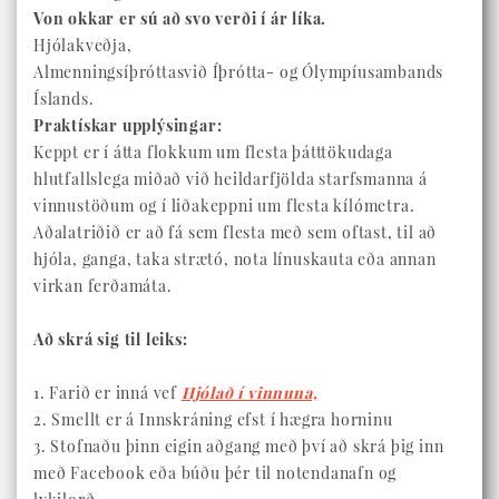
Von okkar er sú að svo verði í ár líka.
Hjólakveðja,
Almenningsíþróttasvið Íþrótta- og Ólympíusambands
Íslands.
Praktískar upplýsingar:
Keppt er í átta flokkum um flesta þátttökudaga
hlutfallslega miðað við heildarfjölda starfsmanna á
vinnustöðum og í liðakeppni um flesta kílómetra.
Aðalatriðið er að fá sem flesta með sem oftast, til að
hjóla, ganga, taka strætó, nota línuskauta eða annan
virkan ferðamáta.
Að skrá sig til leiks:
1. Farið er inná vef
Hjólað í vinnuna,
2. Smellt er á Innskráning efst í hægra horninu
3. Stofnaðu þinn eigin aðgang með því að skrá þig inn
með Facebook eða búðu þér til notendanafn og