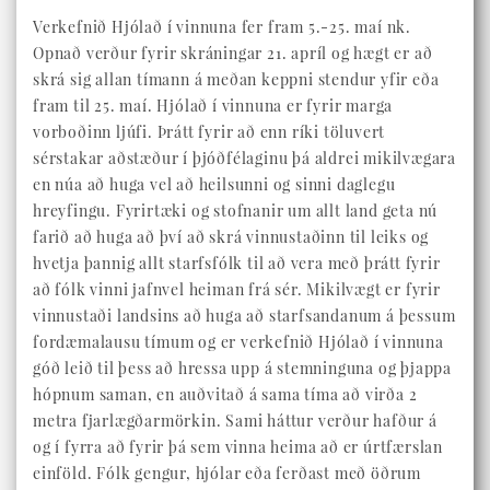
Verkefnið Hjólað í vinnuna fer fram 5.-25. maí nk.
Opnað verður fyrir skráningar 21. apríl og hægt er að
skrá sig allan tímann á meðan keppni stendur yfir eða
fram til 25. maí. Hjólað í vinnuna er fyrir marga
vorboðinn ljúfi. Þrátt fyrir að enn ríki töluvert
sérstakar aðstæður í þjóðfélaginu þá aldrei mikilvægara
en núa að huga vel að heilsunni og sinni daglegu
hreyfingu. Fyrirtæki og stofnanir um allt land geta nú
farið að huga að því að skrá vinnustaðinn til leiks og
hvetja þannig allt starfsfólk til að vera með þrátt fyrir
að fólk vinni jafnvel heiman frá sér. Mikilvægt er fyrir
vinnustaði landsins að huga að starfsandanum á þessum
fordæmalausu tímum og er verkefnið Hjólað í vinnuna
góð leið til þess að hressa upp á stemninguna og þjappa
hópnum saman, en auðvitað á sama tíma að virða 2
metra fjarlægðarmörkin. Sami háttur verður hafður á
og í fyrra að fyrir þá sem vinna heima að er úrtfærslan
einföld. Fólk gengur, hjólar eða ferðast með öðrum