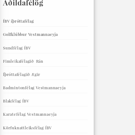
Aðildafélög
ÍBV íþróttafélag
Golfklúbbur Vestmannaeyja
Sundfélag ÍBV
Fimleikafélagið Rán
Íþróttafélagið Ægir
Badmintonfélag Vestmannaeyja
Blakfélag ÍBV
Karatefélag Vestmannaeyja
Körfuknattleiksfélag ÍBV