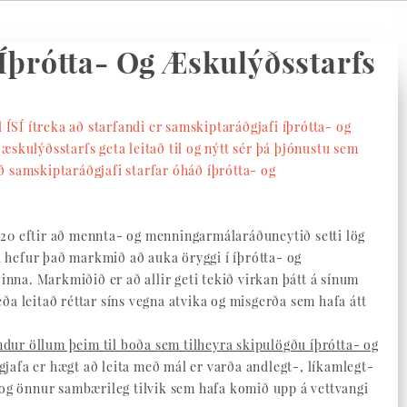
Íþrótta- Og Æskulýðsstarfs
ll ÍSÍ ítreka að starfandi er samskiptaráðgjafi íþrótta- og
 æskulýðsstarfs geta leitað til og nýtt sér þá þjónustu sem
að samskiptaráðgjafi starfar óháð íþrótta- og
2020 eftir að mennta- og menningarmálaráðuneytið setti lög
i hefur það markmið að auka öryggi í íþrótta- og
nna. Markmiðið er að allir geti tekið virkan þátt á sínum
eða leitað réttar síns vegna atvika og misgerða sem hafa átt
ndur öllum þeim til boða sem tilheyra skipulögðu íþrótta- og
gjafa er hægt að leita með mál er varða andlegt-, líkamlegt-
i og önnur sambærileg tilvik sem hafa komið upp á vettvangi