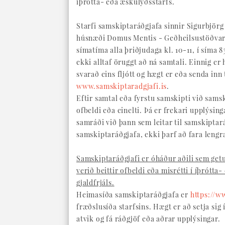
íþrótta- eða æskulýðsstarfs.
Starfi samskiptaráðgjafa sinnir Sigurbjörg
húsnæði Domus Mentis - Geðheilsustöðvar.
símatíma alla þriðjudaga kl. 10-11, í síma
ekki alltaf öruggt að ná samtali. Einnig er
svarað eins fljótt og hægt er eða senda in
www.samskiptaradgjafi.is
.
Eftir samtal eða fyrstu samskipti við samsk
ofbeldi eða einelti. Þá er frekari upplýsing
samráði við þann sem leitar til samskiptará
samskiptaráðgjafa, ekki þarf að fara leng
Samskiptaráðgjafi er óháður aðili sem getu
verið beittir ofbeldi eða misrétti í íþrótt
gjaldfrjáls.
Heimasíða samskiptaráðgjafa er
https://w
fræðslusíða starfsins. Hægt er að setja si
atvik og fá ráðgjöf eða aðrar upplýsingar.