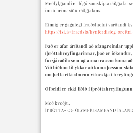
Meðfylgjandi er lógó samskiptaráðgjafa, se
inn á heimasíðu ráðgjafans.
Einnig er gagnlegt fræðsluefni varðandi kyn
https://isi.is/fraedsla/kynferdisleg-areitn
Það er afar áríðandi að ofangreindar upplý
íþróttahreyfingarinnar, það er iðkendur, 
forsjáraðila sem og annarra sem koma að
Við biðlum til ykkar að koma þessum ski
um þetta ríki almenn vitneskja í hreyfing
Ofbeldi er ekki liðið í íþróttahreyfingunn
Með kveðju,
ÍÞRÓTTA- OG ÓLYMPÍUSAMBAND ÍSLAN