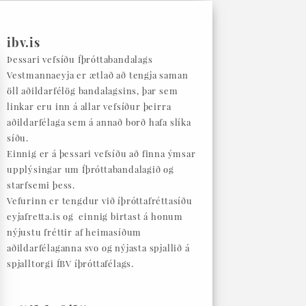
ibv.is
Þessari vefsíðu Íþróttabandalags
Vestmannaeyja er ætlað að tengja saman
öll aðildarfélög bandalagsins, þar sem
linkar eru inn á allar vefsíður þeirra
aðildarfélaga sem á annað borð hafa slíka
síðu.
Einnig er á þessari vefsíðu að finna ýmsar
upplýsingar um Íþróttabandalagið og
starfsemi þess.
Vefurinn er tengdur við íþróttafréttasíðu
eyjafretta.is og einnig birtast á honum
nýjustu fréttir af heimasíðum
aðildarfélaganna svo og nýjasta spjallið á
spjalltorgi ÍBV íþróttafélags.