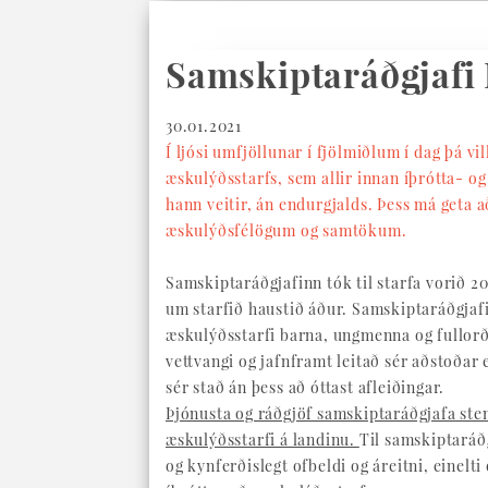
Samskiptaráðgjafi 
30.01.2021
Í ljósi umfjöllunar í fjölmiðlum í dag þá vi
æskulýðsstarfs, sem allir innan íþrótta- og
hann veitir, án endurgjalds. Þess má geta 
æskulýðsfélögum og samtökum.
Samskiptaráðgjafinn tók til starfa vorið 
um starfið haustið áður. Samskiptaráðgjaf
æskulýðsstarfi barna, ungmenna og fullorði
vettvangi og jafnframt leitað sér aðstoðar 
sér stað án þess að óttast afleiðingar.
Þjónusta og ráðgjöf samskiptaráðgjafa ste
æskulýðsstarfi á landinu.
Til samskiptaráð
og kynferðislegt ofbeldi og áreitni, einelt