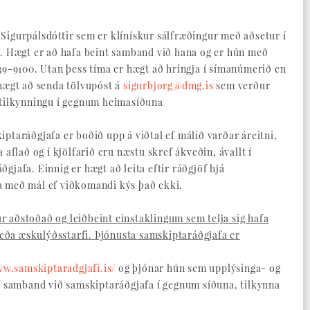
 Sigurpálsdóttir sem er klínískur sálfræðingur með aðsetur í
 Hægt er að hafa beint samband við hana og er hún með
 839-9100. Utan þess tíma er hægt að hringja í símanúmerið en
 hægt að senda tölvupóst á
sigurbjorg@dmg.is
sem verður
n tilkynningu í gegnum heimasíðuna
iptaráðgjafa er boðið upp á viðtal ef málið varðar áreitni,
a aflað og í kjölfarið eru næstu skref ákveðin, ávallt í
ðgjafa. Einnig er hægt að leita eftir ráðgjöf hjá
ra með mál ef viðkomandi kýs það ekki.
r aðstoðað og leiðbeint einstaklingum sem telja sig hafa
a- eða æskulýðsstarfi. Þjónusta samskiptaráðgjafa er
ww.samskiptaradgjafi.is/
og þjónar hún sem upplýsinga- og
g í samband við samskiptaráðgjafa í gegnum síðuna, tilkynna