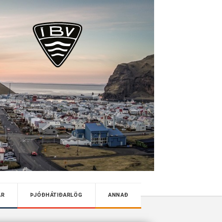
AR
ÞJÓÐHÁTIÐARLÖG
ANNAÐ