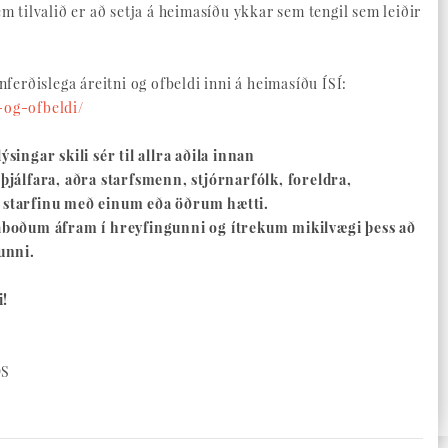
m tilvalið er að setja á heimasíðu ykkar sem tengil sem leiðir
ferðislega áreitni og ofbeldi inni á heimasíðu ÍSÍ:
i-og-ofbeldi/
singar skili sér til allra aðila innan
þjálfara, aðra starfsmenn, stjórnarfólk, foreldra,
 starfinu með einum eða öðrum hætti.
laboðum áfram í hreyfingunni og ítrekum mikilvægi þess að
unni.
i!
DS