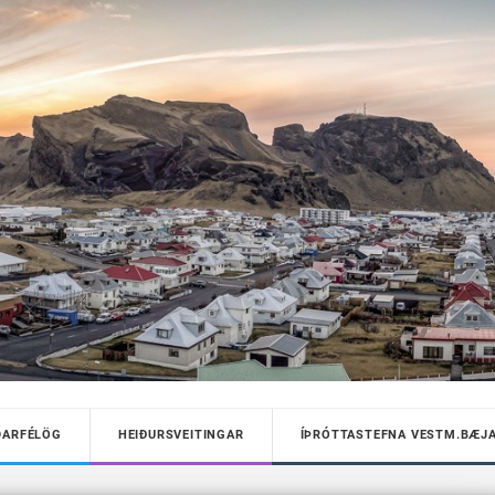
DARFÉLÖG
HEIÐURSVEITINGAR
ÍÞRÓTTASTEFNA VESTM.BÆJ